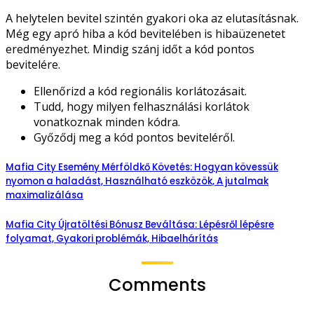
A helytelen bevitel szintén gyakori oka az elutasításnak.
Még egy apró hiba a kód bevitelében is hibaüzenetet
eredményezhet. Mindig szánj időt a kód pontos
bevitelére.
Ellenőrizd a kód regionális korlátozásait.
Tudd, hogy milyen felhasználási korlátok
vonatkoznak minden kódra.
Győződj meg a kód pontos beviteléről.
Mafia City Esemény Mérföldkő Követés: Hogyan kövessük
nyomon a haladást, Használható eszközök, A jutalmak
maximalizálása
Mafia City Újratöltési Bónusz Beváltása: Lépésről lépésre
folyamat, Gyakori problémák, Hibaelhárítás
Comments