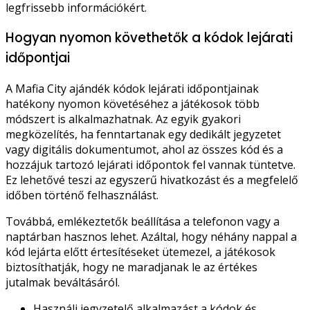
legfrissebb információkért.
Hogyan nyomon követhetők a kódok lejárati
időpontjai
A Mafia City ajándék kódok lejárati időpontjainak
hatékony nyomon követéséhez a játékosok több
módszert is alkalmazhatnak. Az egyik gyakori
megközelítés, ha fenntartanak egy dedikált jegyzetet
vagy digitális dokumentumot, ahol az összes kód és a
hozzájuk tartozó lejárati időpontok fel vannak tüntetve.
Ez lehetővé teszi az egyszerű hivatkozást és a megfelelő
időben történő felhasználást.
Továbbá, emlékeztetők beállítása a telefonon vagy a
naptárban hasznos lehet. Azáltal, hogy néhány nappal a
kód lejárta előtt értesítéseket ütemezel, a játékosok
biztosíthatják, hogy ne maradjanak le az értékes
jutalmak beváltásáról.
Használj jegyzetelő alkalmazást a kódok és