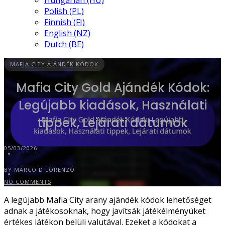
Hungarian (HU)
Polish (PL)
Finnish (FI)
English (NZ)
Dutch (BE)
MAFIA CITY AJÁNDÉK KÓDOK
Mafia City Gold Ajándék Kódok:
Legújabb kiadások, Használati
tippek, Lejárati dátumok
05/03/2026
BY MARCO DILORENZO
NO COMMENTS
A legújabb Mafia City arany ajándék kódok lehetőséget
adnak a játékosoknak, hogy javítsák játékélményüket
értékes játékon belüli valutával. Ezeket a kódokat a