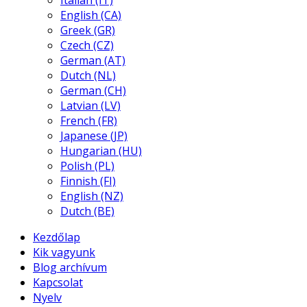
Italian (IT)
English (CA)
Greek (GR)
Czech (CZ)
German (AT)
Dutch (NL)
German (CH)
Latvian (LV)
French (FR)
Japanese (JP)
Hungarian (HU)
Polish (PL)
Finnish (FI)
English (NZ)
Dutch (BE)
Kezdőlap
Kik vagyunk
Blog archívum
Kapcsolat
Nyelv