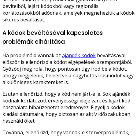
bevitelből, lejárt kódokból vagy regionális
korlátozásokból adódnak, amelyek megnehezítik a kódok
sikeres beváltását.
A kódok beváltásával kapcsolatos
problémák elhárítása
Ha problémáid vannak az
ajándék kódok
beváltásával,
először is ellenőrizd a kódot elgépelések szempontjából.
Győződj meg róla, hogy pontosan úgy írod be a kódot,
ahogy megjelenik, beleértve a nagybetűs írásmódot vagy
a különleges karaktereket is.
Ezután ellenőrizd, hogy a kód nem járt-e le. Sok ajándék
kódnak korlátozott érvényességi ideje van, és lejárt kód
használata hibaüzenetet eredményez. Figyelj a kódok
kiadási dátumaira, hogy biztosan az aktív időszakukban
használd őket.
Továbbá, ellenőrizd, hogy vannak-e szerverproblémák,