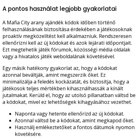
A pontos használat legjobb gyakorlatai
A Mafia City arany ajándék kódok időben történő
felhasználásának biztosítása érdekében a játékosoknak
proaktív megközelítést kell alkalmazniuk. Rendszeresen
ellenőrizni kell az új kódokat és azok lejárati időpontjait.
Ezt megtehetik játék fórumok, közösségi média oldalak
vagy a hivatalos játék weboldalának követésével.
Egy másik hatékony gyakorlat az, hogy a kódokat
azonnal beváltják, amint megszerzik őket. Ez
minimalizálja a feledés kockázatát, és biztosítja, hogy a
játékosok teljes mértékben kihasználhassák a kínált
jutalmakat. Kerüld el, hogy az utolsó pillanatban váltsd be
a kódokat, mivel ez lehetőségek kihagyásához vezethet.
Naponta vagy hetente ellenőrizd az új kódokat.
Azonnal váltsd be a kódokat, amint megkapod őket.
Használj emlékeztetőket a fontos dátumok nyomon
követésére.