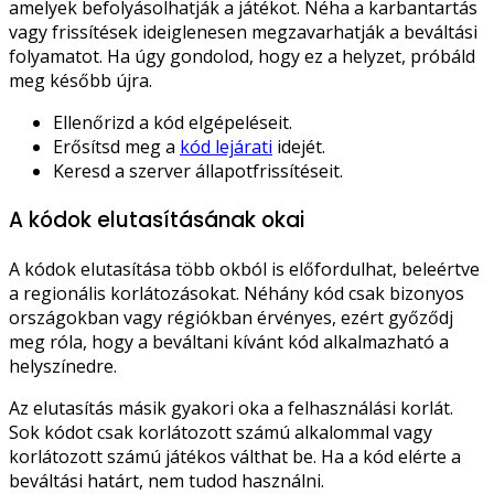
amelyek befolyásolhatják a játékot. Néha a karbantartás
vagy frissítések ideiglenesen megzavarhatják a beváltási
folyamatot. Ha úgy gondolod, hogy ez a helyzet, próbáld
meg később újra.
Ellenőrizd a kód elgépeléseit.
Erősítsd meg a
kód lejárati
idejét.
Keresd a szerver állapotfrissítéseit.
A kódok elutasításának okai
A kódok elutasítása több okból is előfordulhat, beleértve
a regionális korlátozásokat. Néhány kód csak bizonyos
országokban vagy régiókban érvényes, ezért győződj
meg róla, hogy a beváltani kívánt kód alkalmazható a
helyszínedre.
Az elutasítás másik gyakori oka a felhasználási korlát.
Sok kódot csak korlátozott számú alkalommal vagy
korlátozott számú játékos válthat be. Ha a kód elérte a
beváltási határt, nem tudod használni.