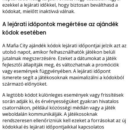
ezekkel a lejárati időkkel, hogy biztosan beválthasd a
kódokat, mielőtt inaktívvá válnak.
A lejárati időpontok megértése az ajándék
kódok esetében
A Mafia City ajándék kódok lejárati időpontjai jelzik azt az
utolsó napot, amikor felhasználhatók játékon belüli
jutalmak megszerzésére. Ezeket a dátumokat a játék
fejlesztői állapítják meg, és változhatnak a promóciók
vagy események függvényében. A lejárati időpont
ismerete segít a játékosoknak maximalizálni a kódokból
származó előnyöket.
A legtöbb kódot különleges események vagy frissítések
során adják ki, és érvényességüket gyakran hivatalos
csatornákon, például közösségi médián vagy a játék
weboldalán kommunikálják. A játékosoknak
rendszeresen ellenőrizniük kell ezeket a forrásokat az új
kódokkal és lejárati időpontjaikkal kapcsolatos