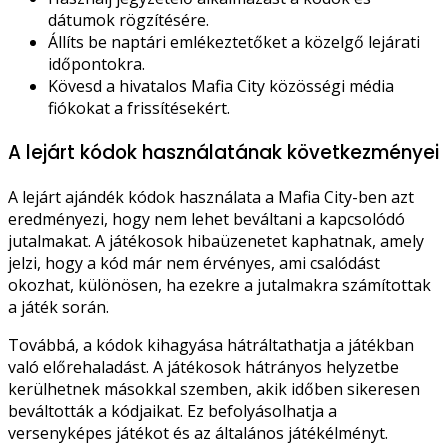
dátumok rögzítésére.
Állíts be naptári emlékeztetőket a közelgő lejárati
időpontokra.
Kövesd a hivatalos Mafia City közösségi média
fiókokat a frissítésekért.
A lejárt kódok használatának következményei
A lejárt ajándék kódok használata a Mafia City-ben azt
eredményezi, hogy nem lehet beváltani a kapcsolódó
jutalmakat. A játékosok hibaüzenetet kaphatnak, amely
jelzi, hogy a kód már nem érvényes, ami csalódást
okozhat, különösen, ha ezekre a jutalmakra számítottak
a játék során.
Továbbá, a kódok kihagyása hátráltathatja a játékban
való előrehaladást. A játékosok hátrányos helyzetbe
kerülhetnek másokkal szemben, akik időben sikeresen
beváltották a kódjaikat. Ez befolyásolhatja a
versenyképes játékot és az általános játékélményt.