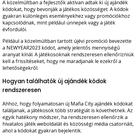
A közelmúltban a fejlesztők aktívan adtak ki új ajándék
kódokat, hogy bevonják a játékos közösséget. A kódok
gyakran különleges eseményekhez vagy promóciókhoz
kapcsolódnak, mint például ünnepek vagy a játék
évfordulói.
Például a közelmúltban tartott újévi promóció bevezette
a NEWYEAR2023 kódot, amely jelentős mennyiségű
aranyat kínál. A játékosoknak rendszeresen ellenőrizniük
kell a frissítéseket, hogy ne maradjanak le ezekről a
lehetőségekről.
Hogyan találhatók új ajándék kódok
rendszeresen
Ahhoz, hogy folyamatosan új Mafia City ajándék kódokat
találjanak, a játékosok több stratégiát is követhetnek. Az
egyik hatékony módszer, ha rendszeresen ellenőrzik a
hivatalos játék weboldalát és közösségi média csatornáit,
ahol a kódokat gyakran bejelentik.