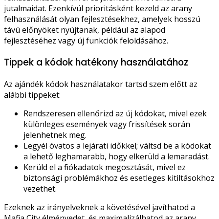
jutalmaidat. Ezenkívül prioritásként kezeld az arany
felhasználását olyan fejlesztésekhez, amelyek hosszú
távú előnyöket nyújtanak, például az alapod
fejlesztéséhez vagy új funkciók feloldásához.
Tippek a kódok hatékony használatához
Az ajándék kódok használatakor tartsd szem előtt az
alábbi tippeket:
Rendszeresen ellenőrizd az új kódokat, mivel ezek
különleges események vagy frissítések során
jelenhetnek meg.
Legyél óvatos a lejárati időkkel; váltsd be a kódokat
a lehető leghamarabb, hogy elkerüld a lemaradást.
Kerüld el a fiókadatok megosztását, mivel ez
biztonsági problémákhoz és esetleges kitiltásokhoz
vezethet.
Ezeknek az irányelveknek a követésével javíthatod a
Mafia City élményedet, és maximalizálhatod az arany